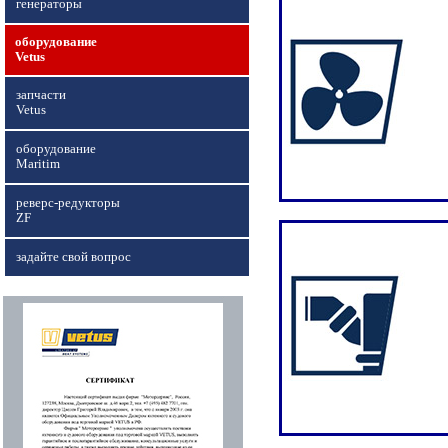
генераторы
оборудование
Vetus
запчасти
Vetus
оборудование
Maritim
реверс-редукторы
ZF
задайте свой вопрос