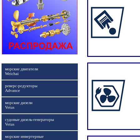
морские двигатели
Weichai
реверс-редукторы
Advance
морские дизели
Vetus
судовые дизель-генераторы
Vetus
морские инвертерные