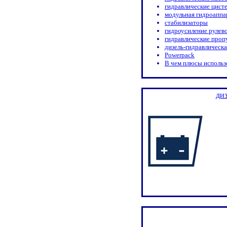
гидравлические цист
модульная гидроаппа
стабилизаторы
гидроусиление рулев
гидравлические проп
дизель-гидравлическа
Powerpack
В чем плюсы использ
диз