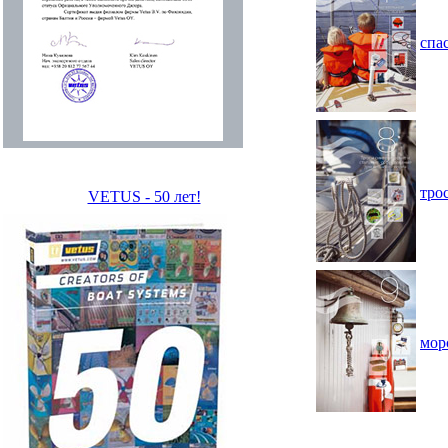
спа
тро
VETUS - 50 лет!
мор