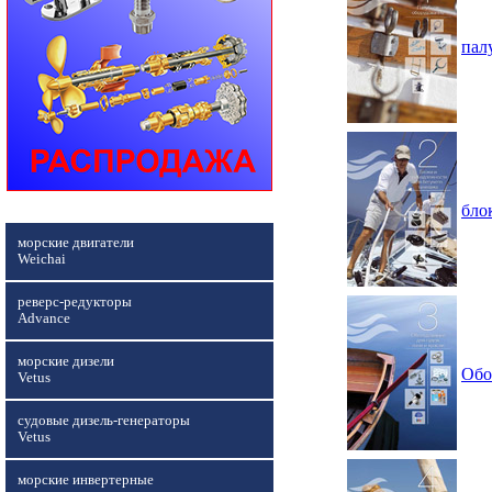
пал
бло
морские двигатели
Weichai
реверс-редукторы
Advance
морские дизели
Обо
Vetus
судовые дизель-генераторы
Vetus
морские инвертерные