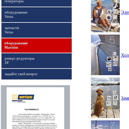
генераторы
Эле
оборудование
Vetus
запчасти
Vetus
оборудование
Maritim
Хол
реверс-редукторы
ZF
задайте свой вопрос
Зам