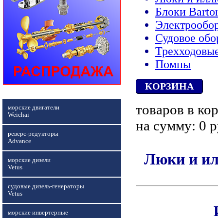
Блоки Barto
Электрообо
Судовое обо
Трехходовы
Помпы
КОРЗИНА
товаров в кор
морские двигатели
Weichai
на сумму: 0 р
реверс-редукторы
Advance
Люки и и
морские дизели
Vetus
судовые дизель-генераторы
Vetus
морские инвертерные