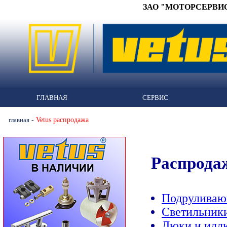
ЗАО "МОТОРСЕРВИС" 
ГЛАВНАЯ
СЕРВИС
-
Vetus распродажа
главная
Распрода
Подруливаю
Светильник
Люки и илл