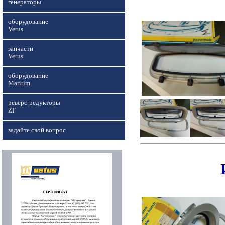
генераторы
оборудование
Vetus
запчасти
Vetus
оборудование
Maritim
реверс-редукторы
ZF
задайте свой вопрос