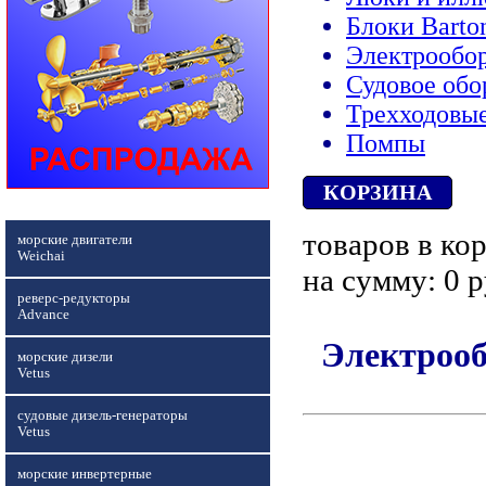
Блоки Barto
Электрообо
Судовое обо
Трехходовы
Помпы
КОРЗИНА
товаров в кор
морские двигатели
Weichai
на сумму: 0 р
реверс-редукторы
Advance
Электрооб
морские дизели
Vetus
судовые дизель-генераторы
Vetus
морские инвертерные