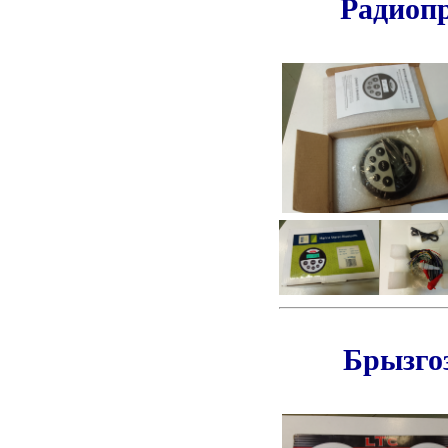
Радиоп
Брызго