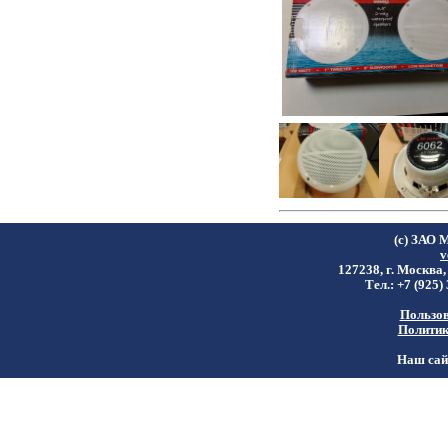
(c) ЗАО 
v
127238, г. Москва,
Тел.: +7 (925)
Пользов
Политик
Наш сайт