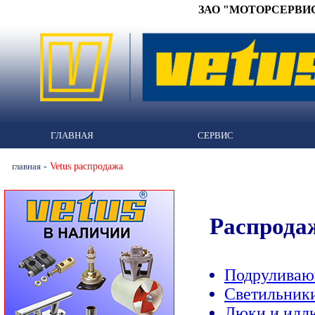
ЗАО "МОТОРСЕРВИС" 
ГЛАВНАЯ
СЕРВИС
-
Vetus распродажа
главная
Распрода
Подруливаю
Светильник
Люки и илл