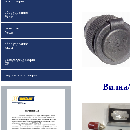
генераторы
оборудование
Vetus
запчасти
Vetus
оборудование
Maritim
реверс-редукторы
ZF
задайте свой вопрос
Вилка/