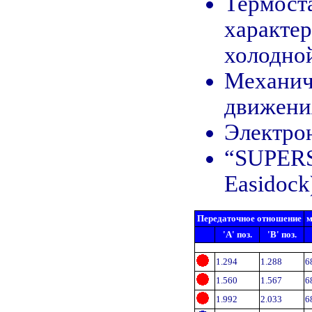
Термост
характер
холодной
Механич
движения
Электро
“SUPERSH
Easidock
Передаточное отношение
м
'A' поз.
'B' поз.
1.294
1.288
6
1.560
1.567
6
1.992
2.033
6