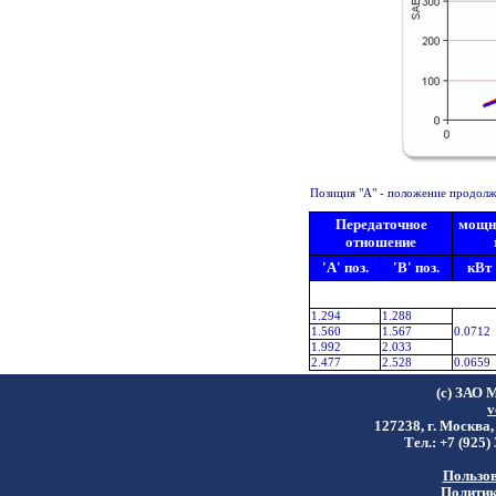
Позиция "A" - положение продолжи
Передаточное
мощно
отношение
'A' поз.
'B' поз.
кВт
1.294
1.288
1.560
1.567
0.0712
1.992
2.033
2.477
2.528
0.0659
(c) ЗАО 
v
127238, г. Москва,
Тел.: +7 (925)
Пользов
Политик