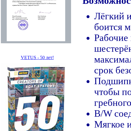
Возможнос
Лёгкий 
боится м
Рабочие 
шестерё
максима
VETUS - 50 лет!
срок без
Подшипни
чтобы п
гребного
B/W сое
Мягкое и