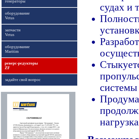
генераторы
судах и т
оборудование
Полность
Vetus
установк
запчасти
Vetus
Разработ
оборудование
осуществ
Maritim
Стыкуетс
реверс-редукторы
ZF
пропуль
задайте свой вопрос
системы
Продума
продолж
нагрузка