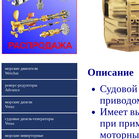
морские двигатели
Описание
Weichai
реверс-редукторы
Судовой 
Advance
приводо
морские дизели
Vetus
Имеет в
судовые дизель-генераторы
при прим
Vetus
моторны
морские инвертерные