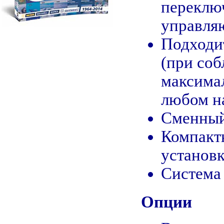
переклю
управля
Подходит
(при со
максима
любом н
Сменный
Компакт
установк
Система
Опции