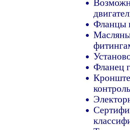
Возможн
двигател
Фланцы к
Масляны
фитинга
Установ
Фланец г
Кронште
контроль
Электорн
Сертифи
классиф