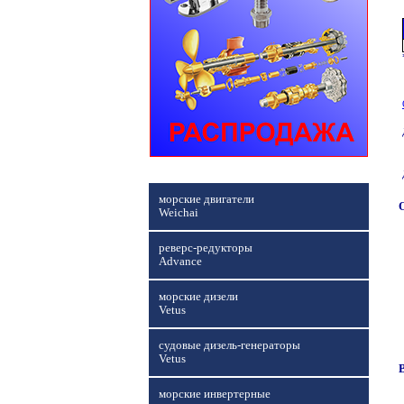
морские двигатели
Weichai
реверс-редукторы
Advance
морские дизели
Vetus
судовые дизель-генераторы
Vetus
морские инвертерные