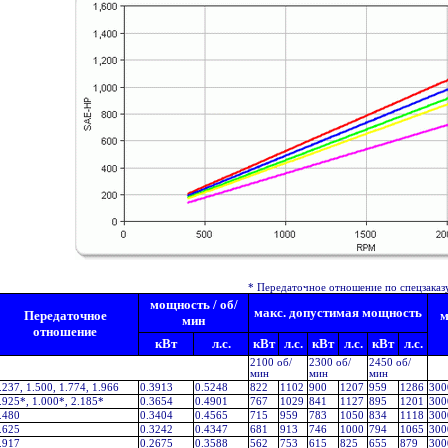
* Передаточное отношение по спецзаказу
мощность / об/
макс. допустимая мощность
Передаточное
м
мин
отношение
кВт
л.с.
кВт
л.с.
кВт
л.с.
кВт
л.с.
2100 об/
2300 об/
2450 об/
мин
мин
мин
.237, 1.500, 1.774, 1.966
0.3913
0.5248
822
1102
900
1207
959
1286
300
.925*, 1.000*, 2.185*
0.3654
0.4901
767
1029
841
1127
895
1201
300
.480
0.3404
0.4565
715
959
783
1050
834
1118
300
.625
0.3242
0.4347
681
913
746
1000
794
1065
300
.917
0.2675
0.3588
562
753
615
825
655
879
300