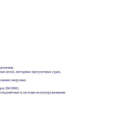
цепления.
ных яхтах, моторных прогулочных судах,
ольших нагрузках.
рту ISO 9001.
чая водомётные и системы полупогруженными