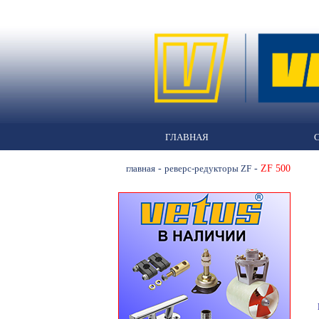
ГЛАВНАЯ
-
-
ZF 500
главная
реверс-редукторы ZF