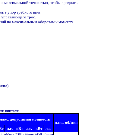
 с максимальной точностью, чтобы продлить
ать упор гребного вала.
я управляющего трос.
ений по максимальным оборотам и моменту
инга).
ми винтами.
макс. допустимая мощность
макс. об/мин
Вт
л.с.
кВт
л.с.
кВт
л.с.
00 об/мин
2300 об/мин
2450 об/мин