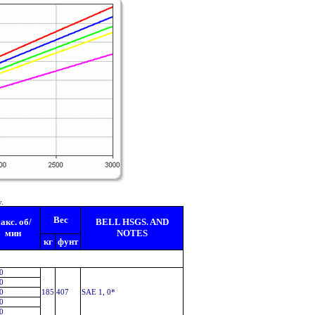
.
Вес
акс. об/
BELL HSGS. AND
мин
NOTES
кг
фунт
0
0
0
185
407
SAE 1, 0*
0
0