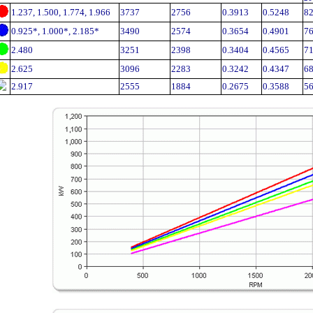
1.237, 1.500, 1.774, 1.966
3737
2756
0.3913
0.5248
8
0.925*, 1.000*, 2.185*
3490
2574
0.3654
0.4901
7
2.480
3251
2398
0.3404
0.4565
7
2.625
3096
2283
0.3242
0.4347
6
2.917
2555
1884
0.2675
0.3588
5