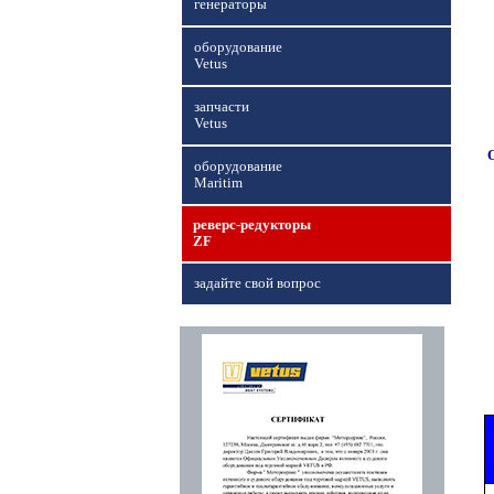
генераторы
оборудование
Vetus
запчасти
Vetus
оборудование
Maritim
реверс-редукторы
ZF
задайте свой вопрос