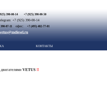
(925) 390-00-14
+7 (925) 390-00-50
legram: +7 (925) 390-00-14
офис:
 390-07-11
+7 (495) 482-77-01
vetus@mdiesel.ru
КА
КОНТАКТЫ
с двигателями
VETUS
!!