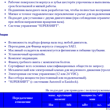
Рабочие поверхности корпуса и зубья шестерён упрочнены и выполнены
срок безотказной и мягкой работы.
Подшипник выходного вала разработан так, чтобы полностью восприним
Мягкое и точное гидравлическое переключение и рычаг для подключени
Подходит для установки с двумя двигателями (при соблюдении огранич
при любом направлении вращения вала).
Система управления “SUPERSHIFT”.
Опции
Возможность подбора фланца вала под любой двигатель.
Переходник для Фланца корпуса стандарта SAE1.
Масляный охладитель комплектуется фитингами и гибкими трубками.
Установочный кронштейн.
Комплект индикации.
Фланец гребного винта с комплектом болтов.
Сертификат всех основных классификационных обществ по запросу.
Механический или электронный клапан для медленного движения (тролл
Электорнная система управления (12 или 24 VDC).
Вал отбора мощности (постоянный или подключаемый).
“SUPERSHIFT” (с системами Аutotroll и Easidock).
Не подходит для приводов с полупогруженны
макс. крутящий
мощность / об/
Передаточное
момент
мин
отношение
Нм
ftlb
кВт
л.с.
к
21