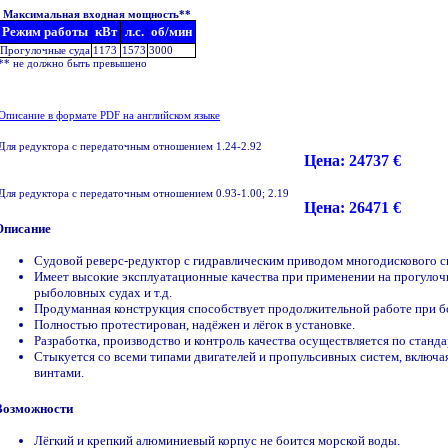
Максимальная входная мощность**
Режим работы
кВт
л.с.
об/мин
Прогулочные суда
1173
1573
3000
** не должно быть превышено
Описание в формате PDF на английском языке
Для редуктора с передаточным отношением 1.24-2.92
Цена: 24737 €
Для редуктора с передаточным отношением 0.93-1.00; 2.19
Цена: 26471 €
Описание
Судовой реверс-редуктор с гидравлическим приводом многодискового с
Имеет высокие эксплуатационные качества при применении на прогулоч
рыболовных судах и т.д.
Продуманная конструкция способствует продолжительной работе при б
Полностью протестирован, надёжен и лёгок в установке.
Разработка, производство и контроль качества осуществляется по станда
Стыкуется со всеми типами двигателей и пропульсивных систем, вклю
винтами.
Возможности
Лёгкий и крепкий алюминиевый корпус не боится морской воды.