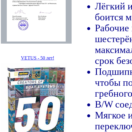
Лёгкий 
боится м
Рабочие 
шестерё
максима
VETUS - 50 лет!
срок без
Подшипни
чтобы п
гребного
B/W сое
Мягкое и
переклю