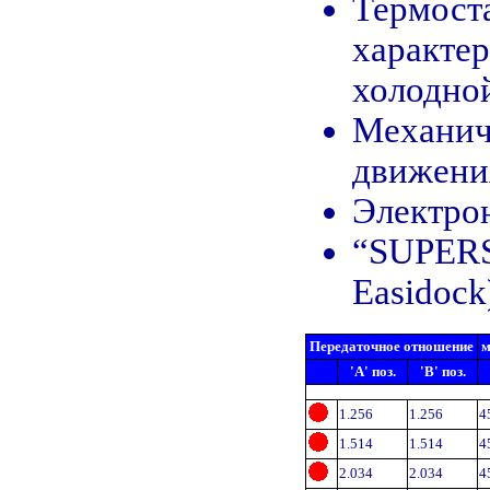
Термост
характер
холодной
Механич
движения
Электро
“SUPERSH
Easidock
Передаточное отношение
м
'A' поз.
'B' поз.
1.256
1.256
4
1.514
1.514
4
2.034
2.034
4