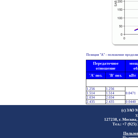
Позиция "A" - положение продолжи
Передаточное
мощн
отношение
об
'A' поз.
'B' поз.
кВт
1.256
1.256
1.514
1.514
0.0471
2.034
2.034
2.435
2.435
0.0440
(c) ЗАО 
v
127238, г. Москва,
Тел.: +7 (925)
Пользов