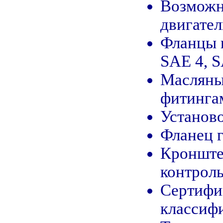
Возможн
двигател
Фланцы 
SAE 4, S
Масляны
фитинга
Установ
Фланец г
Кронште
контроль
Сертифи
классиф