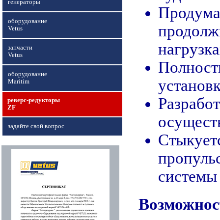
генераторы
Продума
оборудование
продолж
Vetus
нагрузка
запчасти
Vetus
Полность
оборудование
установк
Maritim
Разработ
реверс-редукторы
ZF
осуществ
задайте свой вопрос
Стыкуетс
пропуль
системы
Возможнос