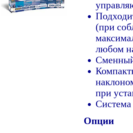
управля
Подходит
(при со
максима
любом н
Сменный
Компактн
наклоном
при уста
Система
Опции