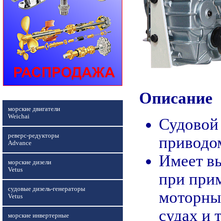
Описание
морские двигатели
Weichai
Судовой 
реверс-редукторы
приводо
Advance
Имеет в
морские дизели
Vetus
при прим
судовые дизель-генераторы
моторны
Vetus
судах и т
морские инвертерные