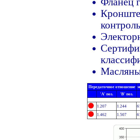
Фланец г
Кронште
контроль
Электорн
Сертифи
классиф
Масляный
Передаточное отношение
м
'A' поз.
'B' поз.
1.207
1.244
6
1.462
1.507
6