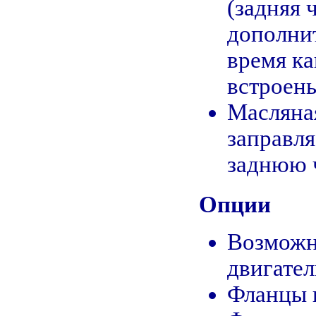
(задняя 
дополнит
время ка
встроен
Масляная
заправля
заднюю 
Опции
Возможн
двигател
Фланцы к