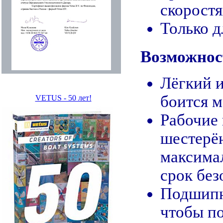
скоростя
Только д
Возможнос
Лёгкий 
боится м
VETUS - 50 лет!
Рабочие 
шестерё
максима
срок без
Подшипни
чтобы п