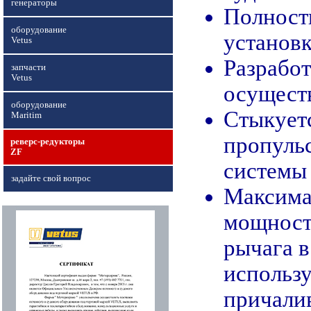
генераторы
Полность
оборудование
установк
Vetus
Разработ
запчасти
Vetus
осуществ
оборудование
Стыкуетс
Maritim
пропуль
реверс-редукторы
ZF
системы
задайте свой вопрос
Максима
мощност
рычага в
использу
причали