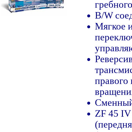
гребного
B/W сое
Мягкое и
переклю
управля
Реверси
трансми
правого 
вращени
Сменный
ZF 45 IV
(передня