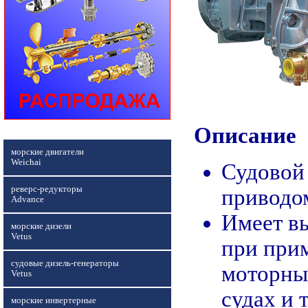
Описание
морские двигатели
Weichai
Судовой 
реверс-редукторы
приводо
Advance
Имеет в
морские дизели
Vetus
при прим
судовые дизель-генераторы
моторны
Vetus
судах и т
морские инвертерные