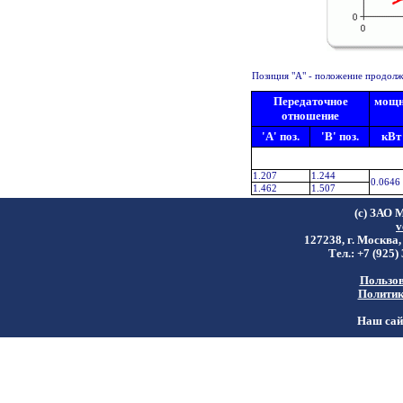
Позиция "A" - положение продолжи
Передаточное
мощно
отношение
'A' поз.
'B' поз.
кВт
1.207
1.244
0.0646
1.462
1.507
(c) ЗАО 
v
127238, г. Москва,
Тел.: +7 (925)
Пользов
Политик
Наш сайт