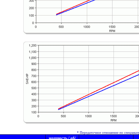
* Передаточное отношение по спецзаказу
мощность / об/