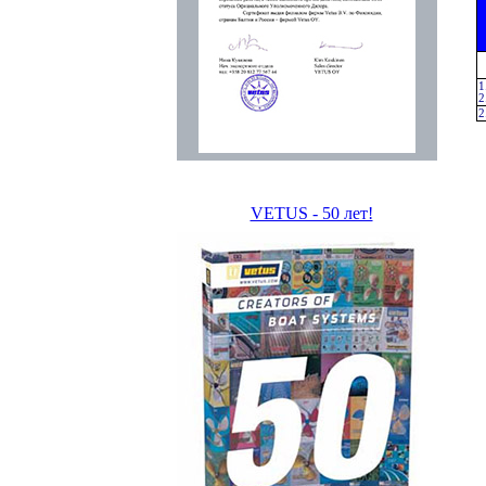
1
2
2
VETUS - 50 лет!