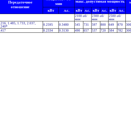
макс. допустимая мощность
Передаточное
м
мин
отношение
кВт
л.с.
кВт
л.с.
кВт
л.с.
кВт
л.с.
2100 об/
2300 об/
2500 об/
мин
мин
мин
.216, 1.485, 1.733, 2.037,
0.2595
0.3480
545
731
597
800
649
870
30
.240*
.417
0.2334
0.3130
490
657
537
720
584
782
30