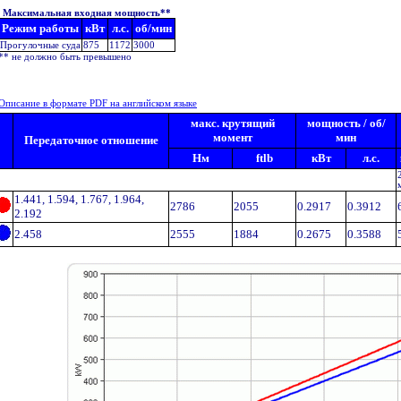
Максимальная входная мощность**
Режим работы
кВт
л.с.
об/мин
Прогулочные суда
875
1172
3000
** не должно быть превышено
Описание в формате PDF на английском языке
макс. крутящий
мощность / об/
момент
мин
Передаточное отношение
Нм
ftlb
кВт
л.с.
1.441, 1.594, 1.767, 1.964,
2786
2055
0.2917
0.3912
2.192
2.458
2555
1884
0.2675
0.3588