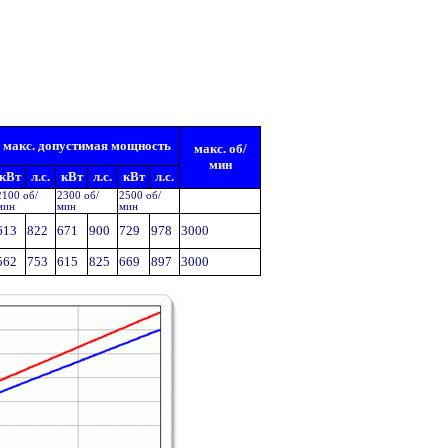
макс. допустимая мощность
макс. об/
мин
кВт
л.с.
кВт
л.с.
кВт
л.с.
2100 об/
2300 об/
2500 об/
мин
мин
мин
613
822
671
900
729
978
3000
562
753
615
825
669
897
3000