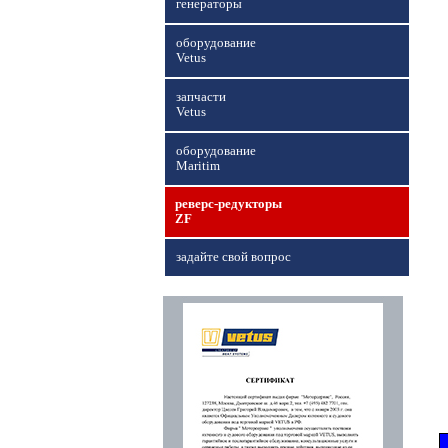
генераторы
оборудование
Vetus
запчасти
Vetus
оборудование
Maritim
реверс-редукторы
ZF
задайте свой вопрос