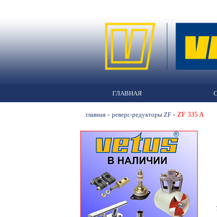
ГЛАВНАЯ
-
-
ZF 335 A
главная
реверс-редукторы ZF