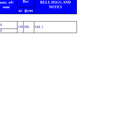
Вес
акс. об/
BELL HSGS. AND
мин
NOTES
кг
фунт
00
130
286
SAE 1
00