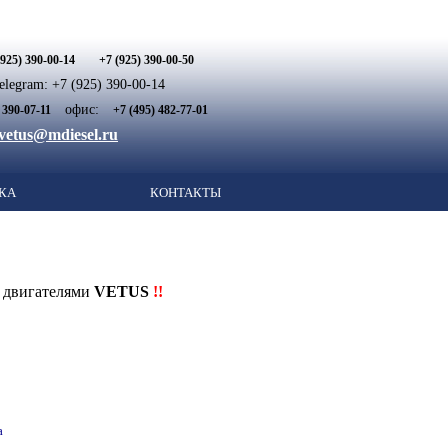
(925) 390-00-14
+7 (925) 390-00-50
legram: +7 (925) 390-00-14
офис:
 390-07-11
+7 (495) 482-77-01
vetus@mdiesel.ru
КА
КОНТАКТЫ
с двигателями
VETUS
!!
а