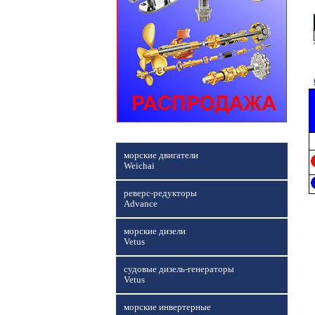
морские двигатели
Weichai
реверс-редукторы
Advance
морские дизели
Vetus
судовые дизель-генераторы
Vetus
морские инвертерные