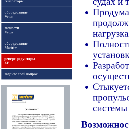
судах и т
генераторы
Продума
оборудование
Vetus
продолж
запчасти
нагрузка
Vetus
Полность
оборудование
Maritim
установк
реверс-редукторы
Разработ
ZF
осуществ
задайте свой вопрос
Стыкуетс
пропуль
системы
Возможнос