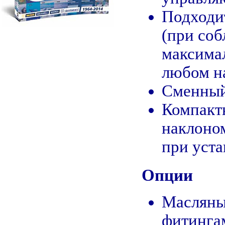
Подходит
(при со
максима
любом н
Сменный
Компактн
наклоном
при уста
Опции
Масляны
фитинга