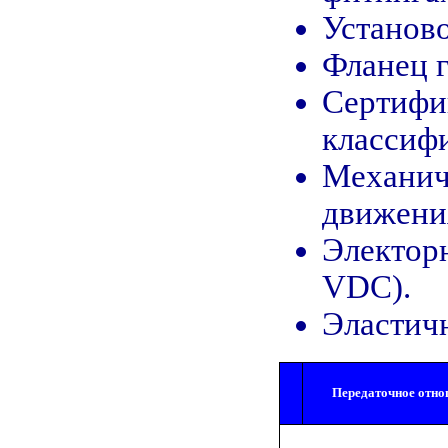
Установ
Фланец г
Сертифи
классиф
Механич
движения
Электорн
VDC).
Эластич
Передаточное отно