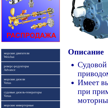
Описание
морские двигатели
Weichai
Судовой 
реверс-редукторы
Advance
приводо
морские дизели
Имеет в
Vetus
при прим
судовые дизель-генераторы
Vetus
моторны
морские инвертерные