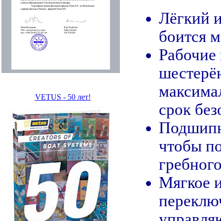
Лёгкий 
боится м
Рабочие 
шестерё
максима
VETUS - 50 лет!
срок без
Подшипни
чтобы п
гребного
Мягкое и
переклю
управля