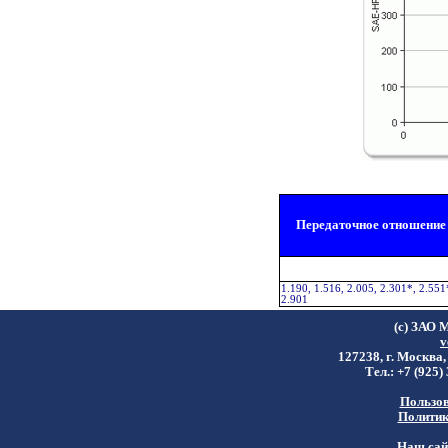
Передаточное отношение
1.190, 1.516, 2.005, 2.301*, 2.551
2.901
(c) ЗАО 
v
127238, г. Москва,
Тел.: +7 (925)
Пользов
Политик
Наш сайт