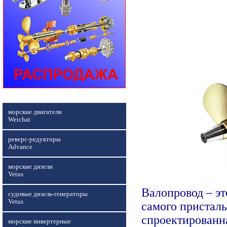
морские двигатели
Weichai
реверс-редукторы
Advance
морские дизели
Vetus
Валопровод – эт
судовые дизель-генераторы
Vetus
самого пристал
спроектированна
морские инвертерные