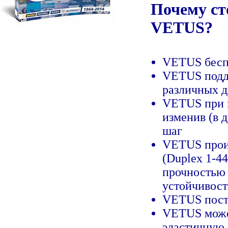
Почему ст
VETUS?
VETUS беспл
VETUS подд
различных д
VETUS при н
изменив (в 
шаг
VETUS произ
(Duplex 1-4
прочностью 
устойчивос
VETUS поста
VETUS може
эластичную