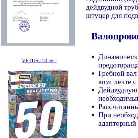
дейдвудной труб
штуцер для подв
Валопрово
Динамически
VETUS - 50 лет!
предотвращ
Гребной вал
комплекте с 
Дейдвудную т
необходимы
Рассчитанны
При необход
адапторный 