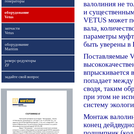
генераторы
валолиния не то
и существенным
оборудование
Vetus
VETUS может по
вала, количеств
запчасти
Vetus
параметры муфт
быть уверены в
оборудование
Maritim
Поставляемые Ve
реверс-редукторы
высококачестве
ZF
впрыскивается в
задайте свой вопрос
попадает между
сводя, таким об
при этом не исп
систему экологи
Монтаж валолини
конец дейдвудно
подшипник (код