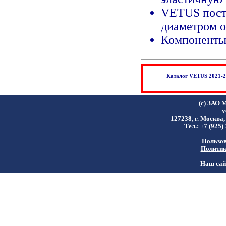
VETUS поста
диаметром о
Компоненты
Каталог VETUS 2021-20
(c) ЗАО 
v
127238, г. Москва,
Тел.: +7 (925)
Пользов
Политик
Наш сайт