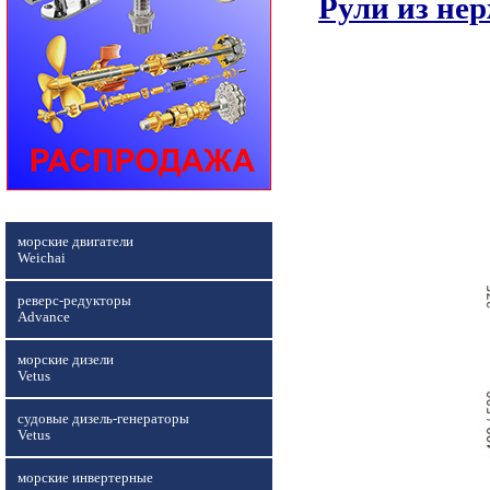
Рули из не
морские двигатели
Weichai
реверс-редукторы
Advance
морские дизели
Vetus
судовые дизель-генераторы
Vetus
морские инвертерные