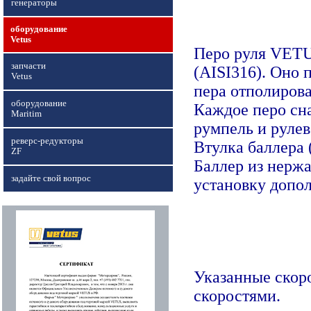
генераторы
оборудование
Vetus
Перо руля VETU
запчасти
(AISI316). Оно 
Vetus
пера отполиров
оборудование
Каждое перо сн
Maritim
румпель и руле
реверс-редукторы
Втулка баллера 
ZF
Баллер из нержа
задайте свой вопрос
установку допо
Указанные скор
скоростями.