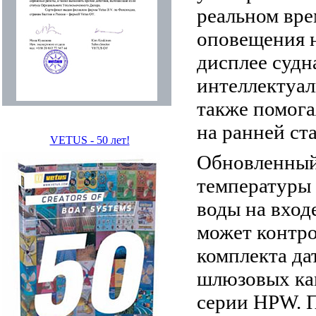
реальном вре
оповещения 
дисплее судн
интеллектуал
также помога
на ранней ст
VETUS - 50 лет!
Обновленный
температуры
воды на вход
может контр
комплекта да
шлюзовых ка
серии HPW. П