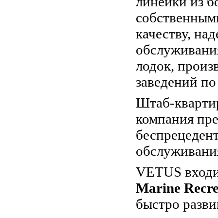
линейки из б
собственным
качеству, на
обслуживания
лодок, произ
заведений по
Штаб-кварти
компания пре
беспрецеден
обслуживани
VETUS входи
Marine Recre
быстро разв