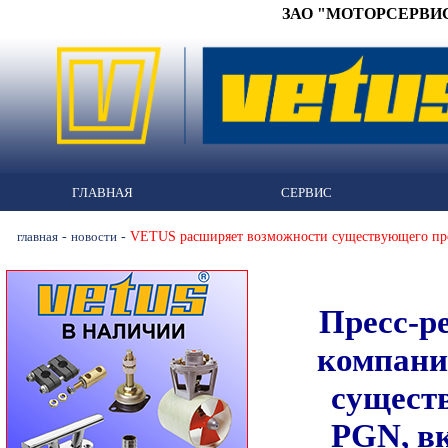
ЗАО "МОТОРСЕРВИС" 
ГЛАВНАЯ
СЕРВИС
-
-
VETUS расширяет возможности существующего п
главная
новости
Пресс-р
компани
сущест
PGN, в