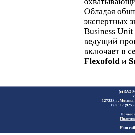
охватывающих
Обладая обш
экспертных з
Business Uni
ведущий прои
включает в с
Flexofold
и
S
(c) ЗАО 
v
127238, г. Москва,
Тел.: +7 (925)
Пользов
Политик
Наш сайт