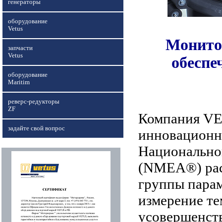
генераторы
оборудование
Vetus
Монито
запчасти
Vetus
обеспе
оборудование
Maritim
реверс-редукторы
ZF
Компания VE
задайте свой вопрос
инновационны
Национально
(NMEA®) ра
группы пара
измерение те
усовершенств