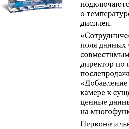
подключаютс
о температу
дисплеи.
«Сотрудниче
поля данных 
совместимым 
директор по 
послепродаж
«Добавление
камере к сущ
ценные данн
на многофун
Первоначальн