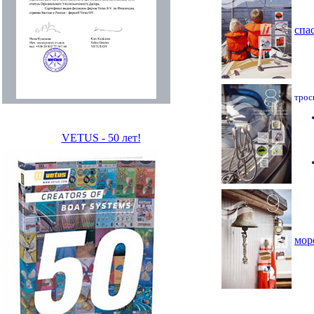
спа
трос
VETUS - 50 лет!
мор