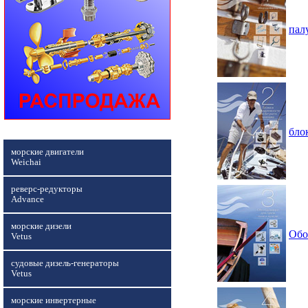
пал
бло
морские двигатели
Weichai
реверс-редукторы
Advance
морские дизели
Обо
Vetus
судовые дизель-генераторы
Vetus
морские инвертерные