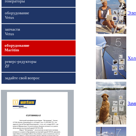
генераторы
Эле
оборудование
Vetus
запчасти
Vetus
оборудование
Maritim
Хол
реверс-редукторы
ZF
задайте свой вопрос
Зам