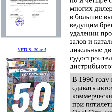
но и четыре 
многих диле
в большие в
ведущим брен
удалении про
залов и ката
дизельные дв
VETUS - 50 лет!
судостроител
дистрибьюто
В 1990 году
сдавать авт
коммерчески
при пятилет