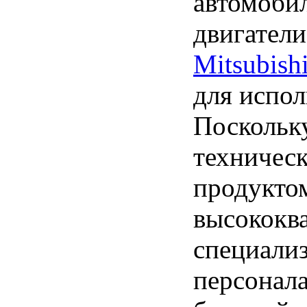
автомоби
двигатели
Mitsubish
для испол
Поскольк
техничес
продукто
высококв
специали
персонала