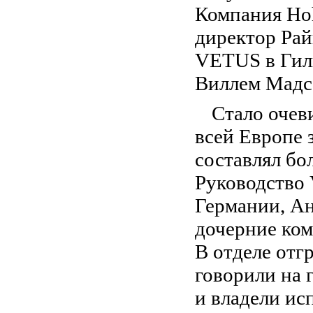
Компания Hoh
директор Рай
VETUS в Гиль
Виллем Мадс
Стало очев
всей Европе 
составлял бо
Руководство
Германии, Ан
дочерние ком
В отделе отг
говорили на 
и владели ис