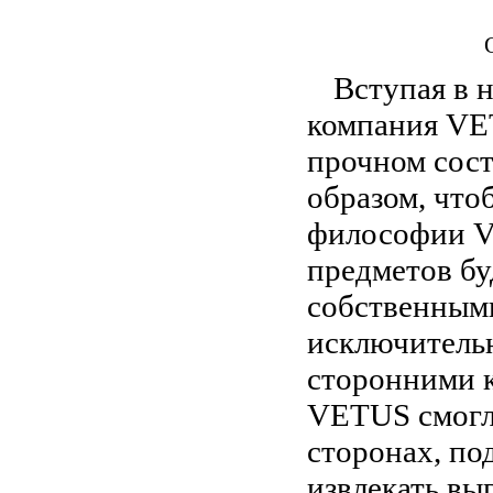
Вступая в 
компания VE
прочном сос
образом, что
философии V
предметов бу
собственными
исключитель
сторонними к
VETUS смогла
сторонах, по
извлекать вы