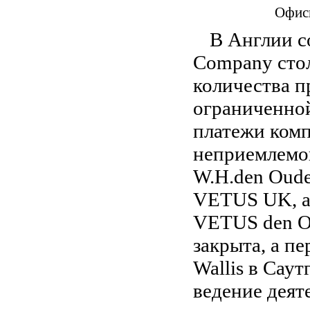
Офисн
В Англии с
Company стол
количества п
ограниченно
платежи комп
неприемлемой
W.H.den Oud
VETUS UK, а
VETUS den Ou
закрыта, а п
Wallis в Сау
ведение деят