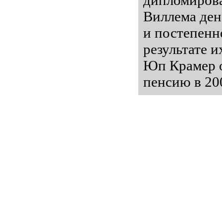
дипломирова
Виллема ден
и постепенн
результате 
Юп Крамер о
пенсию в 200