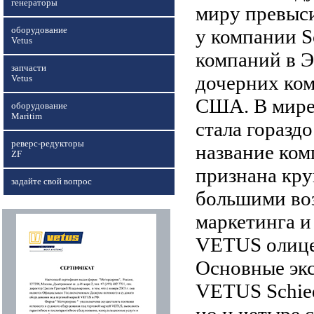
генераторы
миру превыси
оборудование
у компании S
Vetus
компаний в Э
запчасти
дочерних ком
Vetus
США. В мире
оборудование
Maritim
стала горазд
реверс-редукторы
название ком
ZF
признана кр
задайте свой вопрос
большими воз
маркетинга и
VETUS олицет
Основные экс
VETUS Schied