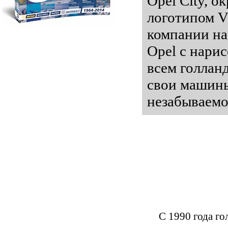
Opel City, 
логотипом V
компании на
Opel с нари
всем голлан
свои машины
незабываем
С 1990 года го