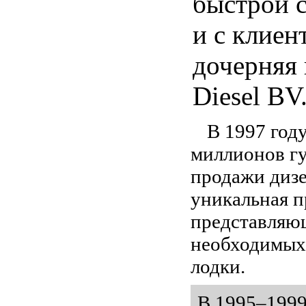
быстрой 
и с клиен
дочерняя
Diesel BV
В 1997 год
миллионов гу
продажи дизе
уникальная п
представляющ
необходимых
лодки.
В 1995–199