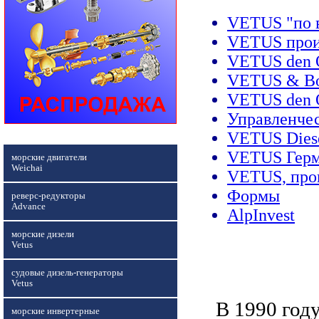
VETUS "по 
VETUS прои
VETUS den 
VETUS & B
VETUS den 
Управленчес
VETUS Dies
VETUS Герм
морские двигатели
Weichai
VETUS, прои
Формы
реверс-редукторы
Advance
AlpInvest
морские дизели
Vetus
судовые дизель-генераторы
Vetus
В 1990 год
морские инвертерные